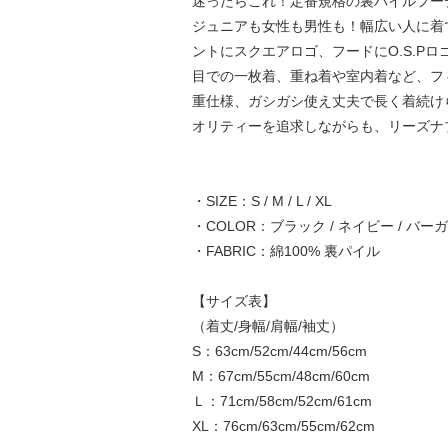
迷ったらこれ！定番規格の裏パイルフー
ジュニアも女性も男性も！幅広い人に着
ントにスクエアロゴ、フードにO.S.P
目での一枚着、重ね着や室内着など、フ
重仕様、ガシガシ使え丈夫で長く着続けられ
オリティーを追求しながらも、リーズナ
・SIZE：S / M / L / XL
・COLOR：ブラック / ネイビー / バー
・FABRIC：綿100% 裏パイル
【サイズ表】
（着丈/身幅/肩幅/袖丈）
S：63cm/52cm/44cm/56cm
M：67cm/55cm/48cm/60cm
Ｌ：71cm/58cm/52cm/61cm
XL：76cm/63cm/55cm/62cm