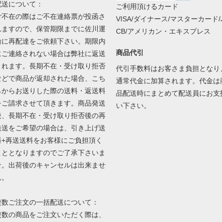
配送について：
ご利用頂けるカード
ご不在の際はご不在連絡票が投函さ
VISA/ダイナース/マスターカード/
れますので、保管期限までに佐川運
CB/アメリカン・エキスプレス
輸に再配達をご依頼下さい。期限内
商品代引
にご連絡されない場合は弊社に返送
されます。長期不在・受け取り拒否
代引手数料はお客さま負担となり
などで商品が返却された場合、こち
通常代金に加算されます。代金は
らからお送りした際の送料・返送料
品配送時にまとめて配送員にお支
をご請求させて頂きます。商品発送
い下さい。
後、長期不在・受け取り拒否後の再
発送をご希望の場合は、引き上げ送
料+再送送料をお客様にご負担頂く
こととなりますのでご了承下さいま
せ。出荷後のキャンセルは出来ませ
ん。
複数ご注文の一括配送について：
複数の商品をご注文いただく際は、