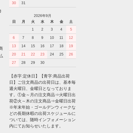
30
31
J
2026年9月
日
月
火
水
木
金
土
1
2
3
4
5
6
7
8
9
10
11
12
、
13
14
15
16
17
18
19
商
20
21
22
23
24
25
26
払
27
28
29
30
【赤字:定休日】【青字:商品出荷
日】ご注文商品の出荷日は、基本毎
週火曜日、金曜日となっておりま
す。①金～月の注文商品⇒火曜日出
荷②火～木の注文商品⇒金曜日出荷
※年末年始・ゴールデンウィークな
どの長期休暇の出荷スケジュールに
ついては、随時インフォメーション
内にてお知らせいたします。