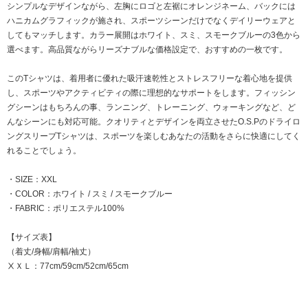
シンプルなデザインながら、左胸にロゴと左裾にオレンジネーム、バックには
ハニカムグラフィックが施され、スポーツシーンだけでなくデイリーウェアと
してもマッチします。カラー展開はホワイト、スミ、スモークブルーの3色から
選べます。高品質ながらリーズナブルな価格設定で、おすすめの一枚です。
このTシャツは、着用者に優れた吸汗速乾性とストレスフリーな着心地を提供
し、スポーツやアクティビティの際に理想的なサポートをします。フィッシン
グシーンはもちろんの事、ランニング、トレーニング、ウォーキングなど、ど
んなシーンにも対応可能。クオリティとデザインを両立させたO.S.Pのドライロ
ングスリーブTシャツは、スポーツを楽しむあなたの活動をさらに快適にしてく
れることでしょう。
・SIZE：XXL
・COLOR：ホワイト / スミ / スモークブルー
・FABRIC：ポリエステル100%
【サイズ表】
（着丈/身幅/肩幅/袖丈）
ⅩＸＬ：77cm/59cm/52cm/65cm