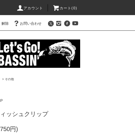
アカウント
カート(
0
)
・解除
お問い合わせ
ー
>
その他
SP
チフィッシュクリップ
750円)