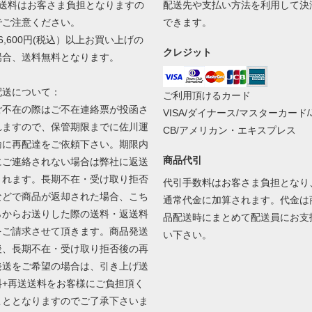
■送料はお客さま負担となりますの
配送先や支払い方法を利用して決
でご注意ください。
できます。
■6,600円(税込）以上お買い上げの
クレジット
場合、送料無料となります。
配送について：
ご利用頂けるカード
ご不在の際はご不在連絡票が投函さ
VISA/ダイナース/マスターカード/
れますので、保管期限までに佐川運
CB/アメリカン・エキスプレス
輸に再配達をご依頼下さい。期限内
商品代引
にご連絡されない場合は弊社に返送
されます。長期不在・受け取り拒否
代引手数料はお客さま負担となり
などで商品が返却された場合、こち
通常代金に加算されます。代金は
らからお送りした際の送料・返送料
品配送時にまとめて配送員にお支
をご請求させて頂きます。商品発送
い下さい。
後、長期不在・受け取り拒否後の再
発送をご希望の場合は、引き上げ送
料+再送送料をお客様にご負担頂く
こととなりますのでご了承下さいま