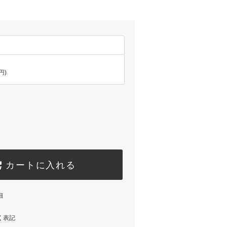
円)
カートに入れる
細
く表記