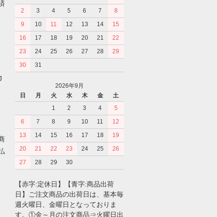
済
2
3
4
5
6
7
8
9
10
11
12
13
14
15
16
17
18
19
20
21
22
23
24
25
26
27
28
29
30
31
J
2026年9月
日
月
火
水
木
金
土
1
2
3
4
5
6
7
8
9
10
11
12
、
13
14
15
16
17
18
19
商
20
21
22
23
24
25
26
払
27
28
29
30
【赤字:定休日】【青字:商品出荷
日】ご注文商品の出荷日は、基本毎
週火曜日、金曜日となっておりま
す。①金～月の注文商品⇒火曜日出