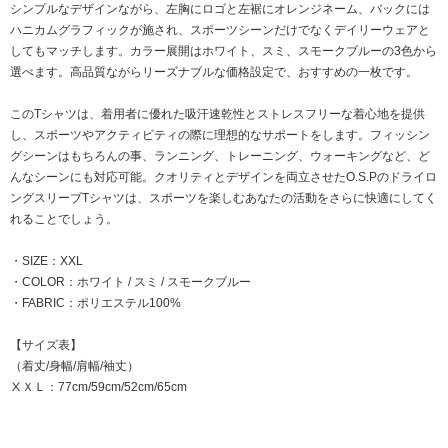
シンプルなデザインながら、左胸にロゴと左裾にオレンジネーム、バックには
ハニカムグラフィックが施され、スポーツシーンだけでなくデイリーウェアと
してもマッチします。カラー展開はホワイト、スミ、スモークブルーの3色から
選べます。高品質ながらリーズナブルな価格設定で、おすすめの一枚です。
このTシャツは、着用者に優れた吸汗速乾性とストレスフリーな着心地を提供
し、スポーツやアクティビティの際に理想的なサポートをします。フィッシン
グシーンはもちろんの事、ランニング、トレーニング、ウォーキングなど、ど
んなシーンにも対応可能。クオリティとデザインを両立させたO.S.Pのドライロ
ングスリーブTシャツは、スポーツを楽しむあなたの活動をさらに快適にしてく
れることでしょう。
・SIZE：XXL
・COLOR：ホワイト / スミ / スモークブルー
・FABRIC：ポリエステル100%
【サイズ表】
（着丈/身幅/肩幅/袖丈）
ⅩＸＬ：77cm/59cm/52cm/65cm