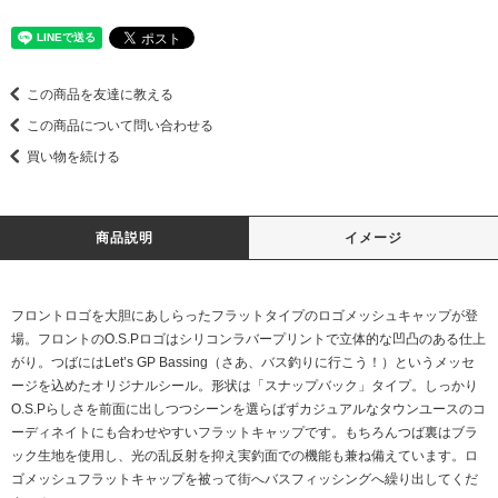
この商品を友達に教える
この商品について問い合わせる
買い物を続ける
商品説明
イメージ
フロントロゴを大胆にあしらったフラットタイプのロゴメッシュキャップが登
場。フロントのO.S.Pロゴはシリコンラバープリントで立体的な凹凸のある仕上
がり。つばにはLet’s GP Bassing（さあ、バス釣りに行こう！）というメッセ
ージを込めたオリジナルシール。形状は「スナップバック」タイプ。しっかり
O.S.Pらしさを前面に出しつつシーンを選らばずカジュアルなタウンユースのコ
ーディネイトにも合わせやすいフラットキャップです。もちろんつば裏はブラ
ック生地を使用し、光の乱反射を抑え実釣面での機能も兼ね備えています。ロ
ゴメッシュフラットキャップを被って街へバスフィッシングへ繰り出してくだ