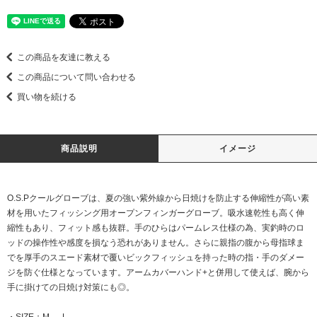
この商品を友達に教える
この商品について問い合わせる
買い物を続ける
商品説明
イメージ
O.S.Pクールグローブは、夏の強い紫外線から日焼けを防止する伸縮性が高い素
材を用いたフィッシング用オープンフィンガーグローブ。吸水速乾性も高く伸
縮性もあり、フィット感も抜群。手のひらはパームレス仕様の為、実釣時のロ
ッドの操作性や感度を損なう恐れがありません。さらに親指の腹から母指球ま
でを厚手のスエード素材で覆いビックフィッシュを持った時の指・手のダメー
ジを防ぐ仕様となっています。アームカバーハンド+と併用して使えば、腕から
手に掛けての日焼け対策にも◎。