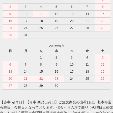
2
3
4
5
6
7
8
9
10
11
12
13
14
15
16
17
18
19
20
21
22
23
24
25
26
27
28
29
30
31
2026年9月
日
月
火
水
木
金
土
1
2
3
4
5
6
7
8
9
10
11
12
13
14
15
16
17
18
19
20
21
22
23
24
25
26
27
28
29
30
【赤字:定休日】【青字:商品出荷日】ご注文商品の出荷日は、基本毎週
火曜日、金曜日となっております。①金～月の注文商品⇒火曜日出荷②
火～木の注文商品⇒金曜日出荷※年末年始・ゴールデンウィークなどの