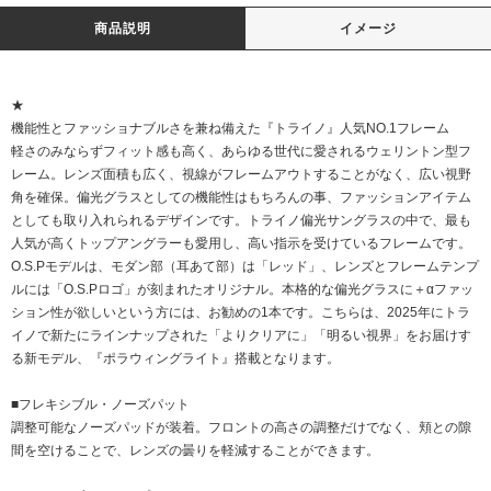
商品説明
イメージ
★
機能性とファッショナブルさを兼ね備えた『トライノ』人気NO.1フレーム
軽さのみならずフィット感も高く、あらゆる世代に愛されるウェリントン型フ
レーム。レンズ面積も広く、視線がフレームアウトすることがなく、広い視野
角を確保。偏光グラスとしての機能性はもちろんの事、ファッションアイテム
としても取り入れられるデザインです。トライノ偏光サングラスの中で、最も
人気が高くトップアングラーも愛用し、高い指示を受けているフレームです。
O.S.Pモデルは、モダン部（耳あて部）は「レッド」、レンズとフレームテンプ
ルには「O.S.Pロゴ」が刻まれたオリジナル。本格的な偏光グラスに＋αファッ
ション性が欲しいという方には、お勧めの1本です。こちらは、2025年にトラ
イノで新たにラインナップされた「よりクリアに」「明るい視界」をお届けす
る新モデル、『ポラウィングライト』搭載となります。
■フレキシブル・ノーズパット
調整可能なノーズパッドが装着。フロントの高さの調整だけでなく、頬との隙
間を空けることで、レンズの曇りを軽減することができます。