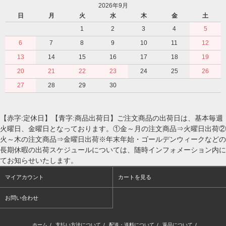
2026年9月
日
月
火
水
木
金
土
1
2
3
4
5
6
7
8
9
10
11
12
13
14
15
16
17
18
19
20
21
22
23
24
25
26
27
28
29
30
【赤字:定休日】【青字:商品出荷日】ご注文商品の出荷日は、基本毎週
火曜日、金曜日となっております。①金～月の注文商品⇒火曜日出荷②
火～木の注文商品⇒金曜日出荷※年末年始・ゴールデンウィークなどの
長期休暇の出荷スケジュールについては、随時インフォメーション内に
てお知らせいたします。
マイアカウント
カートを見る
お問い合わせ
ホーム
/
支払い方法について
/
配送・送料について
/
返品について
/