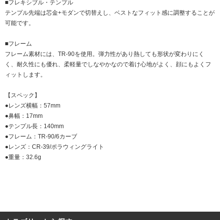
■フレキシブル・テンプル
テンプル先端は芯金+モダンで切替えし、ベストなフィット感に調整することが
可能です。
■フレーム
フレーム素材には、TR-90を使用。弾力性があり熱しても形状が変わりにく
く、耐久性にも優れ、柔軽量でしなやかなので着け心地がよく、顔にもよくフ
ィットします。
【スペック】
●レンズ横幅：57mm
●鼻幅：17mm
●テンプル長：140mm
●フレーム：TR-90/6カーブ
●レンズ：CR-39/ポラウィングライト
●重量：32.6g