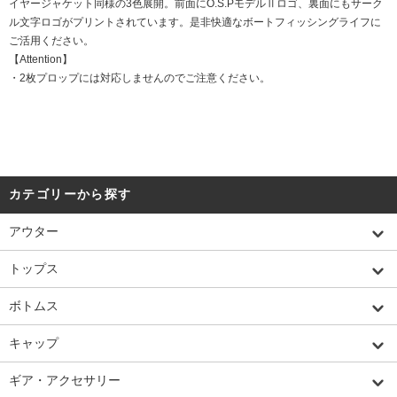
イヤージャケット同様の3色展開。前面にO.S.PモデルⅡロゴ、裏面にもサーク
ル文字ロゴがプリントされています。是非快適なボートフィッシングライフに
ご活用ください。
【Attention】
・2枚プロップには対応しませんのでご注意ください。
カテゴリーから探す
アウター
トップス
ボトムス
キャップ
ギア・アクセサリー