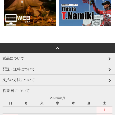
返品について
配送・送料について
支払い方法について
営業日について
2026年8月
日
月
火
水
木
金
土
1