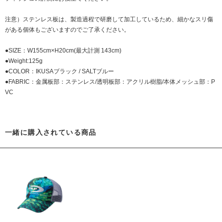
注意）ステンレス板は、製造過程で研磨して加工しているため、細かなスリ傷
がある個体もございますのでご了承ください。
●SIZE：W155cm×H20cm(最大計測 143cm)
●Weight:125g
●COLOR：IKUSAブラック / SALTブルー
●FABRIC：金属板部：ステンレス/透明板部：アクリル樹脂/本体メッシュ部：P
VC
一緒に購入されている商品