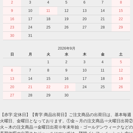
2
3
4
5
6
7
8
9
10
11
12
13
14
15
16
17
18
19
20
21
22
23
24
25
26
27
28
29
30
31
2026年9月
日
月
火
水
木
金
土
1
2
3
4
5
6
7
8
9
10
11
12
13
14
15
16
17
18
19
20
21
22
23
24
25
26
27
28
29
30
【赤字:定休日】【青字:商品出荷日】ご注文商品の出荷日は、基本毎週
火曜日、金曜日となっております。①金～月の注文商品⇒火曜日出荷②
火～木の注文商品⇒金曜日出荷※年末年始・ゴールデンウィークなどの