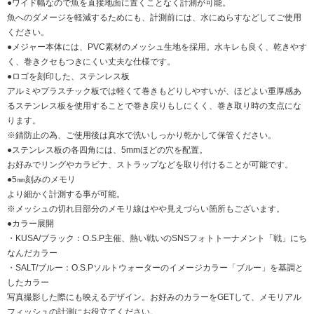
●ワイド幅なので魚を直接地面に置くことなく計測が可能。
魚へのダメージを軽減するためにも、計測前には、水にぬらすなどしてご使用
ください。
●メジャー本体には、PVC素材のメッシュ生地を採用。水キレも良く、乾きやす
く、巻きクセもつきにくい丈夫な仕様です。
●ロゴを刻印した、ステンレス板
アルミやプラスチック板では軽くて巻きもどりしやすいが、ほどよい重厚感あ
るステンレス板を使用することで巻き戻りもしにくく、巻き取り時の支点にな
ります。
※錆防止の為、ご使用後は真水で洗いしっかり乾かして保管ください。
●ステンレス板の各四角には、5mmほどの穴を配置。
お好みでリングやカラビナ、ストラップなどを取り付けることが可能です。
●5㎜刻みのメモリ
より細かく計測する事が可能。
※メッシュの切れ目部分のメモリ線はやや見えづらい箇所もございます。
●カラー展開
・KUSA/ブラック：O.S.P主催、熱い戦いのSNSフォトトーナメント「戦」にち
なんだカラー
・SALT/ブルー：O.S.Pソルトウォーターのイメージカラー「ブルー」を基調と
したカラー
写真撮影した際にも映えるデザイン。お好みのカラーをGETして、メモリアル
フィッシュの計測にお役立てください。