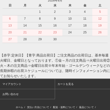
2026年9月
日
月
火
水
木
金
土
1
2
3
4
5
6
7
8
9
10
11
12
13
14
15
16
17
18
19
20
21
22
23
24
25
26
27
28
29
30
【赤字:定休日】【青字:商品出荷日】ご注文商品の出荷日は、基本毎週
火曜日、金曜日となっております。①金～月の注文商品⇒火曜日出荷②
火～木の注文商品⇒金曜日出荷※年末年始・ゴールデンウィークなどの
長期休暇の出荷スケジュールについては、随時インフォメーション内に
てお知らせいたします。
マイアカウント
カートを見る
お問い合わせ
ホーム
/
支払い方法について
/
配送・送料について
/
返品について
/