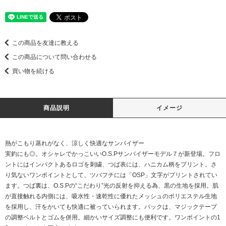
この商品を友達に教える
この商品について問い合わせる
買い物を続ける
商品説明
イメージ
熱がこもり蒸れがなく、涼しく快適なサンバイザー
実釣にも◎。オシャレでかっこいいO.S.Pサンバイザーモデル７が新登場。フロ
ントにはインパクトあるロゴを刺繍、つば表には、ハニカム柄をプリント。さ
り気ないワンポイントとして、ツバフチには「OSP」文字がプリントされてい
ます。つば裏は、O.S.Pの“こだわり”光の反射を抑える為、黒の生地を採用。肌
が直接触れる内側には、吸水性・速乾性に優れたメッシュのポリエステル生地
を採用し、汗をかいても快適に被っていられます。バックは、マジックテープ
の調整ベルトとゴムを併用。細かいサイズ調整にも便利です。ワンポイントの1