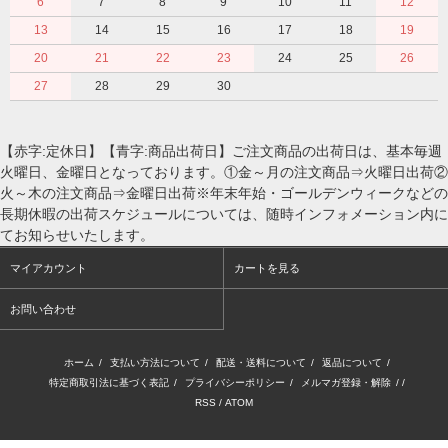
6
7
8
9
10
11
12
13
14
15
16
17
18
19
20
21
22
23
24
25
26
27
28
29
30
【赤字:定休日】【青字:商品出荷日】ご注文商品の出荷日は、基本毎週
火曜日、金曜日となっております。①金～月の注文商品⇒火曜日出荷②
火～木の注文商品⇒金曜日出荷※年末年始・ゴールデンウィークなどの
長期休暇の出荷スケジュールについては、随時インフォメーション内に
てお知らせいたします。
マイアカウント
カートを見る
お問い合わせ
ホーム
/
支払い方法について
/
配送・送料について
/
返品について
/
特定商取引法に基づく表記
/
プライバシーポリシー
/
メルマガ登録・解除
/ /
RSS
/
ATOM