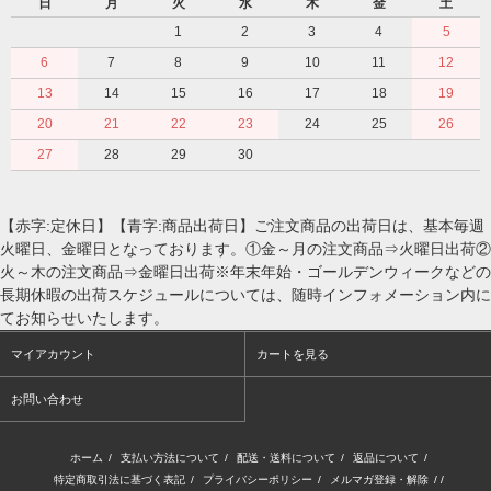
日
月
火
水
木
金
土
1
2
3
4
5
6
7
8
9
10
11
12
13
14
15
16
17
18
19
20
21
22
23
24
25
26
27
28
29
30
【赤字:定休日】【青字:商品出荷日】ご注文商品の出荷日は、基本毎週
火曜日、金曜日となっております。①金～月の注文商品⇒火曜日出荷②
火～木の注文商品⇒金曜日出荷※年末年始・ゴールデンウィークなどの
長期休暇の出荷スケジュールについては、随時インフォメーション内に
てお知らせいたします。
マイアカウント
カートを見る
お問い合わせ
ホーム
/
支払い方法について
/
配送・送料について
/
返品について
/
特定商取引法に基づく表記
/
プライバシーポリシー
/
メルマガ登録・解除
/ /