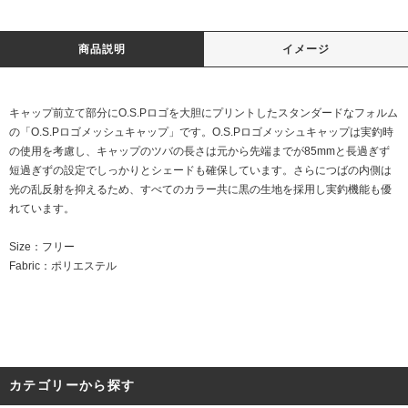
商品説明
イメージ
キャップ前立て部分にO.S.Pロゴを大胆にプリントしたスタンダードなフォルム
の「O.S.Pロゴメッシュキャップ」です。O.S.Pロゴメッシュキャップは実釣時
の使用を考慮し、キャップのツバの長さは元から先端までが85mmと長過ぎず
短過ぎずの設定でしっかりとシェードも確保しています。さらにつばの内側は
光の乱反射を抑えるため、すべてのカラー共に黒の生地を採用し実釣機能も優
れています。
Size：フリー
Fabric：ポリエステル
カテゴリーから探す