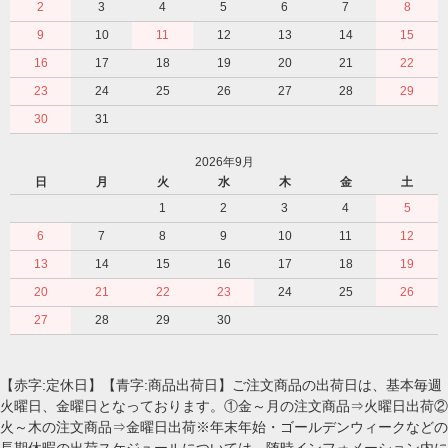
2
3
4
5
6
7
8
9
10
11
12
13
14
15
16
17
18
19
20
21
22
23
24
25
26
27
28
29
30
31
2026年9月
日
月
火
水
木
金
土
1
2
3
4
5
6
7
8
9
10
11
12
13
14
15
16
17
18
19
20
21
22
23
24
25
26
27
28
29
30
【赤字:定休日】【青字:商品出荷日】ご注文商品の出荷日は、基本毎週
火曜日、金曜日となっております。①金～月の注文商品⇒火曜日出荷②
火～木の注文商品⇒金曜日出荷※年末年始・ゴールデンウィークなどの
長期休暇の出荷スケジュールについては、随時インフォメーション内に