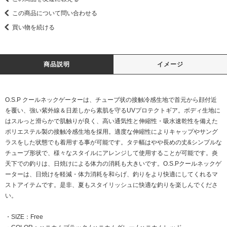
この商品について問い合わせる
買い物を続ける
商品説明
イメージ
O.S.P クールネックゲーターは、チューブ状の接触冷感生地で首元から顔付近
を覆い、強い紫外線＆日差しから素肌を守るUVプロテクトギア。ボディ生地に
はスルっと滑らかで肌触りが良く、高い通気性と伸縮性・吸水速乾性を備えた
ポリエステル製の接触冷感生地を採用。適度な伸縮性によりキャップやサング
ラスをした状態でも着用する事が可能です。タテ幅はやや長めの丈&シンプルな
チューブ形状で、様々なスタイルにアレンジして使用することが可能です。炎
天下での釣りは、日焼けによる体力の消耗も大きいです。O.S.Pクールネックゲ
ーターは、日焼けを軽減・体力消耗を和らげ、釣りをより快適にしてくれるマ
ストアイテムです。是非、夏もスタイリッシュに快適な釣りを楽しんでくださ
い。
・SIZE：Free