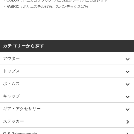
・COLOR：ハニカムブラック / ハニカムグレー / ハニカムレッド
・FABRIC：ポリエステル87%、スパンデックス17%
カテゴリーから探す
アウター
トップス
ボトムス
キャップ
ギア・アクセサリー
ステッカー
O.S.P×bassmania