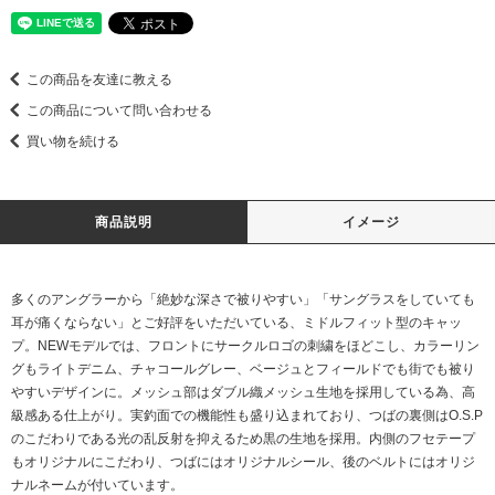
この商品を友達に教える
この商品について問い合わせる
買い物を続ける
商品説明
イメージ
多くのアングラーから「絶妙な深さで被りやすい」「サングラスをしていても
耳が痛くならない」とご好評をいただいている、ミドルフィット型のキャッ
プ。NEWモデルでは、フロントにサークルロゴの刺繍をほどこし、カラーリン
グもライトデニム、チャコールグレー、ベージュとフィールドでも街でも被り
やすいデザインに。メッシュ部はダブル織メッシュ生地を採用している為、高
級感ある仕上がり。実釣面での機能性も盛り込まれており、つばの裏側はO.S.P
のこだわりである光の乱反射を抑えるため黒の生地を採用。内側のフセテープ
もオリジナルにこだわり、つばにはオリジナルシール、後のベルトにはオリジ
ナルネームが付いています。