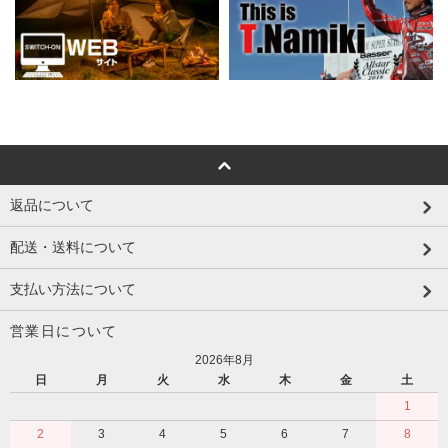
返品について
配送・送料について
支払い方法について
営業日について
2026年8月
日
月
火
水
木
金
土
1
2
3
4
5
6
7
8