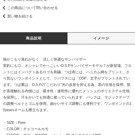
この商品について問い合わせる
買い物を続ける
商品説明
イメージ
熱がこもり蒸れがなく、涼しく快適なサンバイザー
実釣にも◎。オシャレでかっこいいO.S.Pサンバイザーモデル７が新登場。フロ
ントにはインパクトあるロゴを刺繍、つば表には、ハニカム柄をプリント。さ
り気ないワンポイントとして、ツバフチには「OSP」文字がプリントされてい
ます。つば裏は、O.S.Pの“こだわり”光の反射を抑える為、黒の生地を採用。肌
が直接触れる内側には、吸水性・速乾性に優れたメッシュのポリエステル生地
を採用し、汗をかいても快適に被っていられます。バックは、マジックテープ
の調整ベルトとゴムを併用。細かいサイズ調整にも便利です。ワンポイントの1
0yearsネームも際立ちます。
・SIZE：Free
・COLOR：チャコールカモ