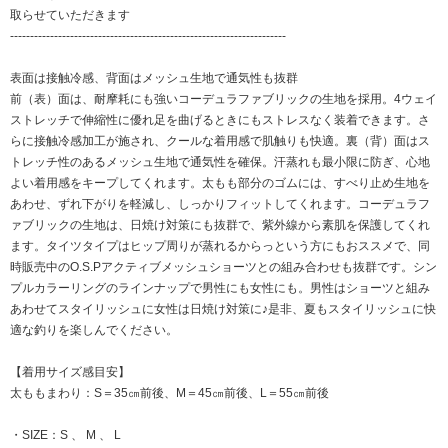
取らせていただきます
---------------------------------------------------------------------
表面は接触冷感、背面はメッシュ生地で通気性も抜群
前（表）面は、耐摩耗にも強いコーデュラファブリックの生地を採用。4ウェイ
ストレッチで伸縮性に優れ足を曲げるときにもストレスなく装着できます。さ
らに接触冷感加工が施され、クールな着用感で肌触りも快適。裏（背）面はス
トレッチ性のあるメッシュ生地で通気性を確保。汗蒸れも最小限に防ぎ、心地
よい着用感をキープしてくれます。太もも部分のゴムには、すべり止め生地を
あわせ、ずれ下がりを軽減し、しっかりフィットしてくれます。コーデュラフ
ァブリックの生地は、日焼け対策にも抜群で、紫外線から素肌を保護してくれ
ます。タイツタイプはヒップ周りが蒸れるからっという方にもおススメで、同
時販売中のO.S.Pアクティブメッシュショーツとの組み合わせも抜群です。シン
プルカラーリングのラインナップで男性にも女性にも。男性はショーツと組み
あわせてスタイリッシュに女性は日焼け対策に♪是非、夏もスタイリッシュに快
適な釣りを楽しんでください。
【着用サイズ感目安】
太ももまわり：S＝35㎝前後、M＝45㎝前後、L＝55㎝前後
・SIZE：S 、 M 、 L