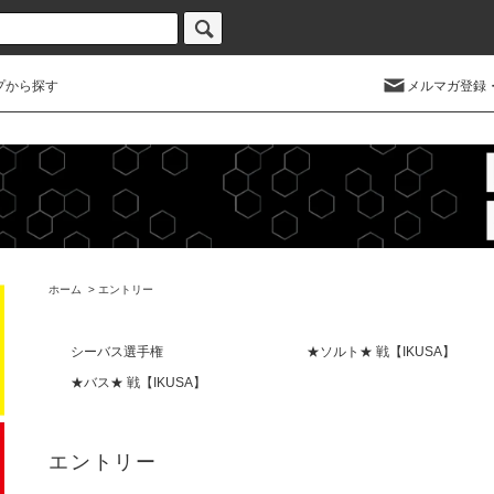
プから探す
メルマガ登録
ホーム
>
エントリー
シーバス選手権
★ソルト★ 戦【IKUSA】
★バス★ 戦【IKUSA】
エントリー