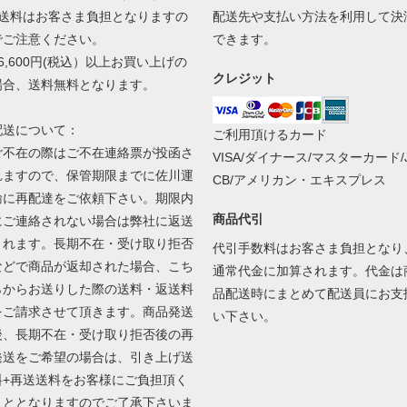
■送料はお客さま負担となりますの
配送先や支払い方法を利用して決
でご注意ください。
できます。
■6,600円(税込）以上お買い上げの
クレジット
場合、送料無料となります。
配送について：
ご利用頂けるカード
ご不在の際はご不在連絡票が投函さ
VISA/ダイナース/マスターカード/
れますので、保管期限までに佐川運
CB/アメリカン・エキスプレス
輸に再配達をご依頼下さい。期限内
商品代引
にご連絡されない場合は弊社に返送
されます。長期不在・受け取り拒否
代引手数料はお客さま負担となり
などで商品が返却された場合、こち
通常代金に加算されます。代金は
らからお送りした際の送料・返送料
品配送時にまとめて配送員にお支
をご請求させて頂きます。商品発送
い下さい。
後、長期不在・受け取り拒否後の再
発送をご希望の場合は、引き上げ送
料+再送送料をお客様にご負担頂く
こととなりますのでご了承下さいま