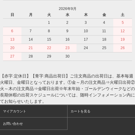
2026年9月
日
月
火
水
木
金
土
1
2
3
4
5
6
7
8
9
10
11
12
13
14
15
16
17
18
19
20
21
22
23
24
25
26
27
28
29
30
【赤字:定休日】【青字:商品出荷日】ご注文商品の出荷日は、基本毎週
火曜日、金曜日となっております。①金～月の注文商品⇒火曜日出荷②
火～木の注文商品⇒金曜日出荷※年末年始・ゴールデンウィークなどの
長期休暇の出荷スケジュールについては、随時インフォメーション内に
てお知らせいたします。
マイアカウント
カートを見る
お問い合わせ