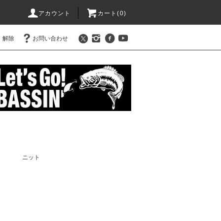
アカウント
カート(
0
)
・解除
お問い合わせ
ニット