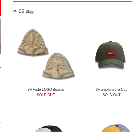
68
全
商品
3A Fade LOGO Beanie
3A emblem 6-p Cap
SOLD OUT
SOLD OUT