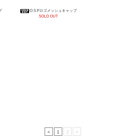
プ
O.S.Pロゴメッシュキャップ
SOLD OUT
<
1
2
>